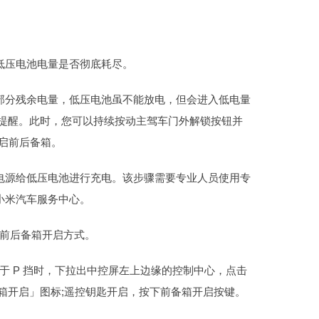
?
压电池电量是否彻底耗尽。
分残余电量，低压电池虽不能放电，但会进入低电量
短信提醒。此时，您可以持续按动主驾车门外解锁按钮并
开启前后备箱。
源给低压电池进行充电。该步骤需要专业人员使用专
小米汽车服务中心。
种前后备箱开启方式。
于 P 挡时，下拉出中控屏左上边缘的控制中心，点击
箱开启」图标;遥控钥匙开启，按下前备箱开启按键。