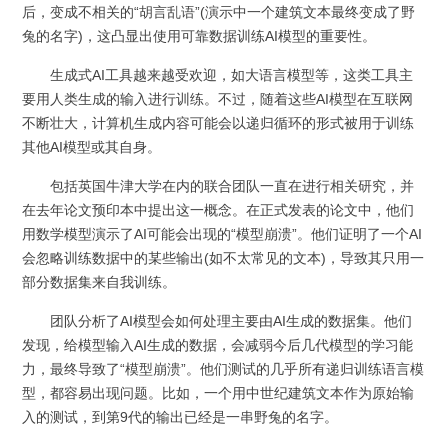
后，变成不相关的“胡言乱语”(演示中一个建筑文本最终变成了野
兔的名字)，这凸显出使用可靠数据训练AI模型的重要性。
生成式AI工具越来越受欢迎，如大语言模型等，这类工具主
要用人类生成的输入进行训练。不过，随着这些AI模型在互联网
不断壮大，计算机生成内容可能会以递归循环的形式被用于训练
其他AI模型或其自身。
包括英国牛津大学在内的联合团队一直在进行相关研究，并
在去年论文预印本中提出这一概念。在正式发表的论文中，他们
用数学模型演示了AI可能会出现的“模型崩溃”。他们证明了一个AI
会忽略训练数据中的某些输出(如不太常见的文本)，导致其只用一
部分数据集来自我训练。
团队分析了AI模型会如何处理主要由AI生成的数据集。他们
发现，给模型输入AI生成的数据，会减弱今后几代模型的学习能
力，最终导致了“模型崩溃”。他们测试的几乎所有递归训练语言模
型，都容易出现问题。比如，一个用中世纪建筑文本作为原始输
入的测试，到第9代的输出已经是一串野兔的名字。