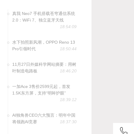
真我 Neo7 手机搭载苍穹通信系统
2.0：WiFi 7、独立蓝牙天线
18:54:09
水下拍照新风潮，OPPO Reno 13
Pro引领时代
18:50:44
11月27日外媒科学网站摘要：用树
叶制造电路板
18:46:20
一加Ace 3售价2599元起，首发
1.5K东方屏，支持“明眸护眼”
18:39:12
AI独角兽CEO六大预言：明年中国
将领跑AI竞赛
18:37:30