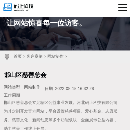
营销策略结合视觉创意达到完美的网站访问体验。
让网站惊喜每一位访客。
首页
>
客户案例
>
网站制作
>
邯山区慈善总会
网站类型：网站制作
日期 :2022-08-15 16:32:28
工作周期：
邯山区慈善总会立足辖区公益事业发展。河北码上科技有限公司
为其定制开发官方网站，平台设置慈善项目、爱心基金、志愿服
务、慈善文化、新闻动态等多个功能板块，全面展示公益内容，
助力慈善工作线上开展。